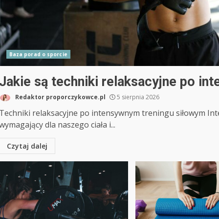
Baza porad o sporcie
Jakie są techniki relaksacyjne po i
Redaktor proporczykowce.pl
5 sierpnia 2026
Techniki relaksacyjne po intensywnym treningu siłowym In
wymagający dla naszego ciała i...
Czytaj dalej