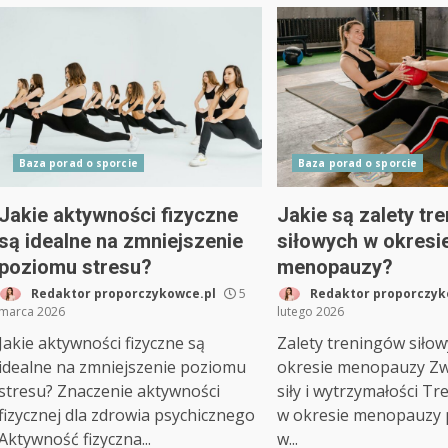
Baza porad o sporcie
Baza porad o sporcie
Jakie aktywności fizyczne
Jakie są zalety tr
są idealne na zmniejszenie
siłowych w okresi
poziomu stresu?
menopauzy?
Redaktor proporczykowce.pl
5
Redaktor proporczyk
marca 2026
lutego 2026
Jakie aktywności fizyczne są
Zalety treningów siło
idealne na zmniejszenie poziomu
okresie menopauzy Zw
stresu? Znaczenie aktywności
siły i wytrzymałości Tr
fizycznej dla zdrowia psychicznego
w okresie menopauzy
Aktywność fizyczna...
w...