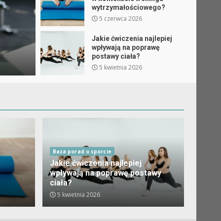
wytrzymałościowego?
Baza porad o sporcie
5 czerwca 2026
Jakie są najlepsze diety w k
Jakie ćwiczenia najlepiej
treningu wytrzymałościowe
wpływają na poprawę
postawy ciała?
Redaktor proporczykowce.pl
5 czerwca 2026
5 kwietnia 2026
Baza porad o sporcie
Jakie ćwiczenia najlepiej
wpływają na poprawę postawy
ciała?
5 kwietnia 2026