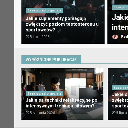
Baza por
Baza porad o sporcie
 relaksacyjne po
Jaki
Jakie suplementy pomagają
zwiększyć poziom testosteronu u
ningu siłowym?
pozi
sportowców?
l
5 sierpnia 2026
Red
5 lipca 2026
WYRÓŻNIONE PUBLIKACJE
Baza por
Baza porad o sporcie
Jakie 
Jakie są techniki relaksacyjne po
zwięks
intensywnym treningu siłowym?
sport
5 sierpnia 2026
5 lipca