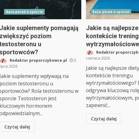
Baza porad o sporcie
Baza porad o sporcie
Jakie suplementy pomagają
Jakie są najlepsze
zwiększyć poziom
kontekście trenin
testosteronu u
wytrzymałościow
sportowców?
Redaktor proporczyk
czerwca 2026
Redaktor proporczykowce.pl
5
lipca 2026
Jakie są najlepsze diet
kontekście treningu
Jakie suplementy wpływają na
wytrzymałościowego? 
poziom testosteronu u
odgrywa kluczową rolę
sportowców? Rola testosteronu w
wytrzymałościowym, p
sporcie Testosteron jest
zapewnić...
kluczowym hormonem
odpowiedzialnym...
Czytaj dalej
Czytaj dalej