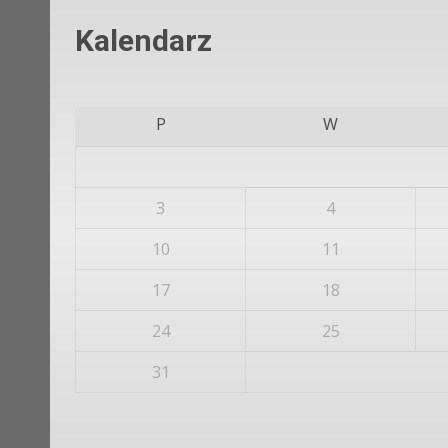
Kalendarz
P
W
3
4
10
11
17
18
24
25
31