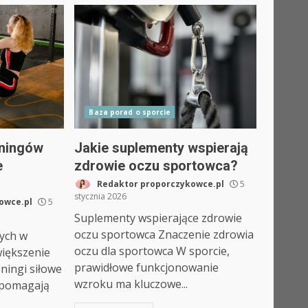
Baza porad o sporcie
eningów
Jakie suplementy wspierają
e
zdrowie oczu sportowca?
Redaktor proporczykowce.pl
5
stycznia 2026
owce.pl
5
Suplementy wspierające zdrowie
oczu sportowca Znaczenie zdrowia
wych w
oczu dla sportowca W sporcie,
iększenie
prawidłowe funkcjonowanie
eningi siłowe
wzroku ma kluczowe...
 pomagają