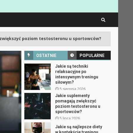
3
ziom testosteronu u sportowców?
Jakie są najl
OSTATNIE
POPULARNE
Jakie są techniki
relaksacyjne po
intensywnym treningu
siłowym?
5 sierpnia 2026
Jakie suplementy
pomagają zwiększyć
poziom testosteronu u
sportowców?
5 lipca 2026
Jakie są najlepsze diety
w kontekście treningu