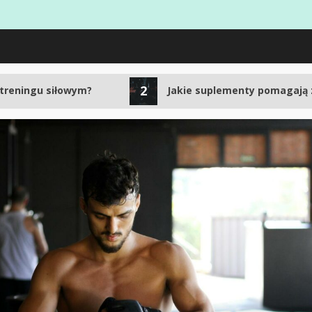
2
owym?
Jakie suplementy pomagają zwiększyć po