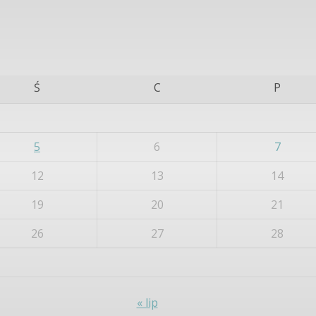
Ś
C
P
5
6
7
12
13
14
19
20
21
26
27
28
« lip