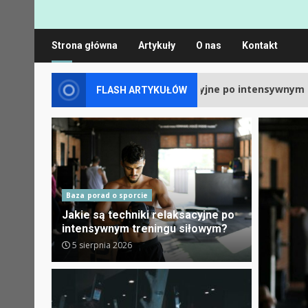
Strona główna
Artykuły
O nas
Kontakt
Jakie są techniki relaksacyjne po intensywnym treningu sił
FLASH ARTYKUŁÓW
Baza porad o sporcie
Jakie są techniki relaksacyjne po
intensywnym treningu siłowym?
5 sierpnia 2026