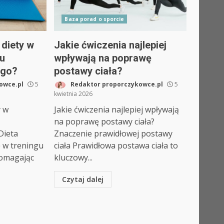
Baza porad o sporcie
 diety w
Jakie ćwiczenia najlepiej
gu
wpływają na poprawę
ego?
postawy ciała?
owce.pl
5
Redaktor proporczykowce.pl
5
kwietnia 2026
y w
Jakie ćwiczenia najlepiej wpływają
na poprawę postawy ciała?
Dieta
Znaczenie prawidłowej postawy
 w treningu
ciała Prawidłowa postawa ciała to
omagając
kluczowy...
Czytaj dalej