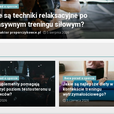
ad o sporcie
e suplementy pomagają zwiększyć
om testosteronu u sportowców?
aktor proporczykowce.pl
5 lipca 2026
ad o sporcie
Baza porad o sporcie
suplementy pomagają
Jakie są najlepsze diety w
zyć poziom testosteronu u
kontekście treningu
owców?
wytrzymałościowego?
 2026
5 czerwca 2026