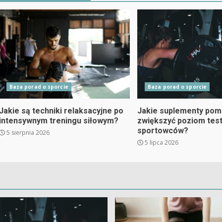
Baza porad o sporcie
Baza porad o sporcie
Jakie są techniki relaksacyjne po
Jakie suplementy pom
intensywnym treningu siłowym?
zwiększyć poziom tes
sportowców?
5 sierpnia 2026
5 lipca 2026