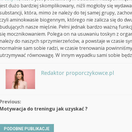
jest dużo bardziej skomplikowany, niźli mogłoby się wydawa
substancji, która, mimo że należy do tej samej grupy, zachowu
czyli aminokwasie biogennym, którego nie zalicza się do 
budujących nasze mięśnie. Pełni jednak bardzo ważną funkcj
się mocznikowaniem. Polega on na usuwaniu toskyn z organ
należy do naszych sprzymierzeńców, a powstaje w czasie s
normalnie sam sobie radzi, w czasie trenowania powinniśmy
utrzymywać równowagę. W innym wypadku sami sobie będzie
Redaktor proporczykowce.pl
Continue
Previous:
Motywacja do treningu jak uzyskać ?
Reading
PODOBNE PUBLIKACJE