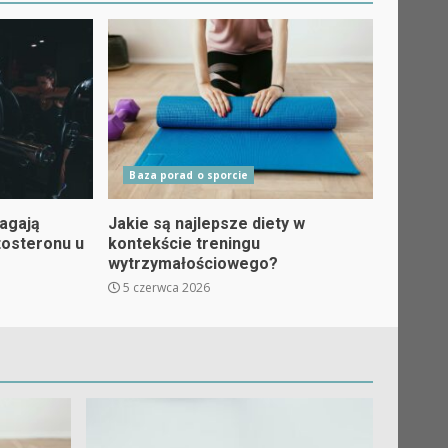
Baza porad o sporcie
agają
Jakie są najlepsze diety w
tosteronu u
kontekście treningu
wytrzymałościowego?
5 czerwca 2026