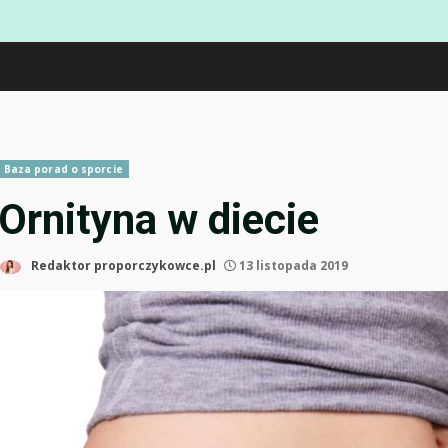
Baza porad o sporcie
Ornityna w diecie
Redaktor proporczykowce.pl
13 listopada 2019