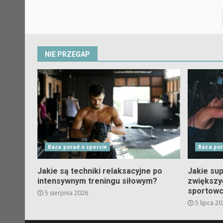
NIE PRZEGAP
Baza porad o sporcie
Baza por
Jakie są techniki relaksacyjne po
Jakie su
intensywnym treningu siłowym?
zwiększy
sportow
5 sierpnia 2026
5 lipca 2