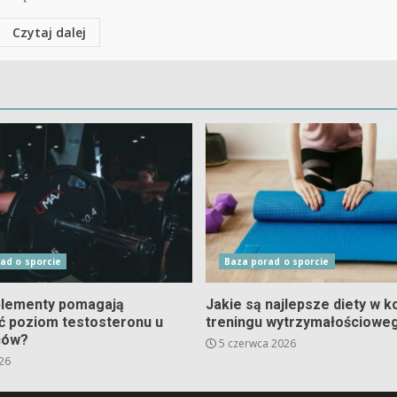
Czytaj dalej
ad o sporcie
Baza porad o sporcie
plementy pomagają
Jakie są najlepsze diety w k
ć poziom testosteronu u
treningu wytrzymałościowe
ców?
5 czerwca 2026
026